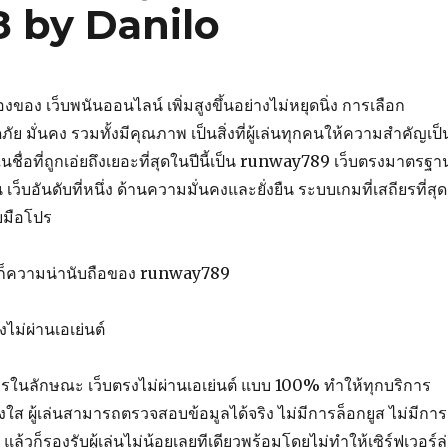
8 by Danilo
ของ เว็บพนันออนไลน์ เพิ่มสูงขึ้นอย่างไม่หยุดนิ่ง การเลือก
ย มั่นคง รวมทั้งมีคุณภาพ เป็นสิ่งที่ผู้เล่นทุกคนให้ความสำคัญเป็
งในชื่อที่ถูกเอ่ยถึงเยอะที่สุดในปีนี้เป็น runway789 เว็บตรงมาตรฐา
 เว็บอันดับที่หนึ่ง ด้านความมั่นคงและยั่งยืน ระบบเกมที่เสถียรที่สุด
มือโปร
็ความน่านับถือของ runway789
ไม่ผ่านเอเย่นต์
ในลักษณะ เว็บตรงไม่ผ่านเอเย่นต์ แบบ 100% ทำให้ทุกบริการ
งใส ผู้เล่นสามารถตรวจสอบข้อมูลได้จริง ไม่มีการล็อกยูส ไม่มีการ
ล้วก็รองรับผู้เล่นไม่น้อยเลยทีเดียวพร้อมโดยไม่ทำให้เซิร์ฟเวอร์ล