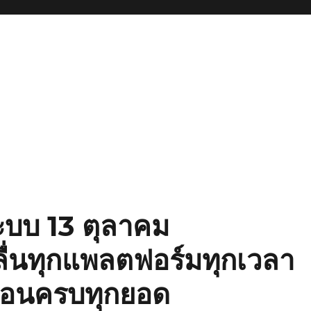
ะบบ 13 ตุลาคม
่นทุกแพลตฟอร์มทุกเวลา
อนครบทุกยอด