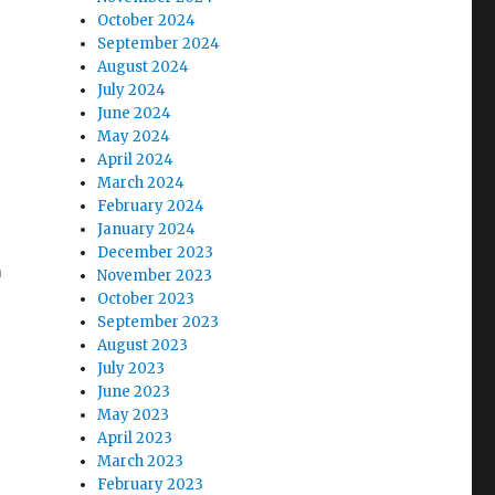
October 2024
September 2024
August 2024
July 2024
June 2024
May 2024
April 2024
March 2024
February 2024
January 2024
December 2023
ก
November 2023
October 2023
September 2023
August 2023
July 2023
June 2023
May 2023
April 2023
March 2023
February 2023