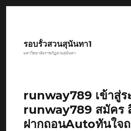
รอบรั้วสวนสุนันทา1
มหาวิทยาลัยราชภัฏสวนสุนันทา
runway789 เข้าสู่ร
runway789 สมัคร ลื
ฝากถอนAutoทันใจถ