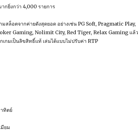
ากยิ่งกว่า 4,000 รายการ
สล็อตจากค่ายดังสุดยอด อย่างเช่น PG Soft, Pragmatic Play,
oker Gaming, Nolimit City, Red Tiger, Relax Gaming แล้ว
เกมเป็นลิขสิทธิ์แท้ เล่นได้แบบไม่ปรับค่า RTP
าทิตย์
เมียม