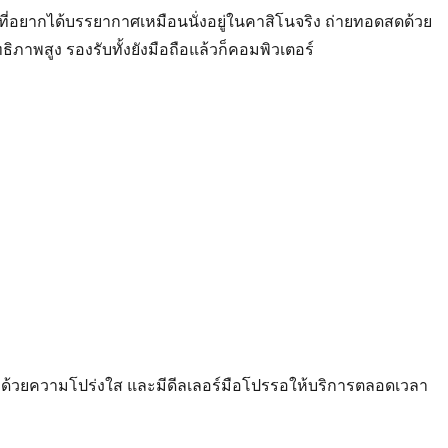
นที่อยากได้บรรยากาศเหมือนนั่งอยู่ในคาสิโนจริง ถ่ายทอดสดด้วย
ธิภาพสูง รองรับทั้งยังมือถือแล้วก็คอมพิวเตอร์
่ยมด้วยความโปร่งใส และมีดีลเลอร์มือโปรรอให้บริการตลอดเวลา