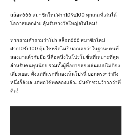
สล็อต666 สมาชิกใหม่ฝาก10รับ100 ทุกเกมที่เล่นได้
โอกาสแตกง่าย ลุ้นรับรางวัลใหญ่จริงไหม?
หากถามคำถามว่าโปร สล็อต666 สมาชิกใหม่
ฝาก10รับ100 คุ้มใช่หรือไม่? บอกเลยว่าในฐานะคนที่
ลองมาแล้วกับมือ นี่คือหนึ่งในโปรโมชั่นที่เหมาะที่สุด
สำหรับคนทุนน้อย รวมทั้งผู้ที่อยากลองเล่นแบบไม่ต้อง
เสี่ยงเยอะ ตั้งแต่ทีแรกที่มองเห็นโปรนี้ บอกตรงๆว่ากึ่ง
หนึ่งก็ลังเล แต่พอใช้ทดลองแล้ว…มันชักชวนว้าวกว่าที่
คิด!