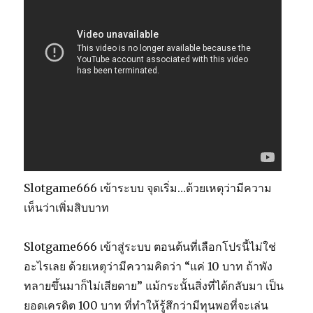
Slotgame666 เข้าระบบ จุดเริ่ม…ด้วยเหตุว่ามีความ
เห็นว่าเพิ่มสิบบาท
Slotgame666 เข้าสู่ระบบ ตอนต้นที่เลือกโปรนี้ไม่ใช่
อะไรเลย ด้วยเหตุว่ามีความคิดว่า “แค่ 10 บาท ถ้าพัง
ทลายขึ้นมาก็ไม่เสียดาย” แม้กระนั้นสิ่งที่ได้กลับมา เป็น
ยอดเครดิต 100 บาท ที่ทำให้รู้สึกว่ามีทุนพอที่จะเล่น