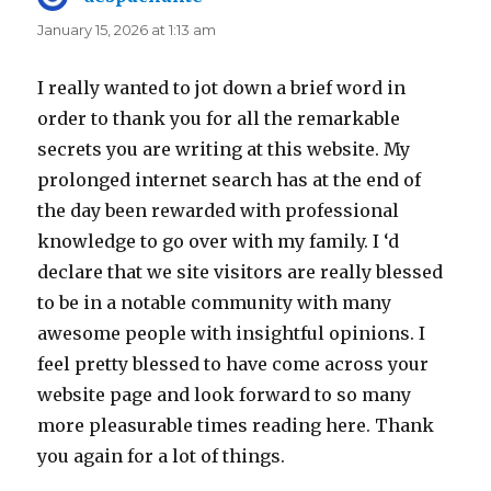
January 15, 2026 at 1:13 am
I really wanted to jot down a brief word in
order to thank you for all the remarkable
secrets you are writing at this website. My
prolonged internet search has at the end of
the day been rewarded with professional
knowledge to go over with my family. I ‘d
declare that we site visitors are really blessed
to be in a notable community with many
awesome people with insightful opinions. I
feel pretty blessed to have come across your
website page and look forward to so many
more pleasurable times reading here. Thank
you again for a lot of things.