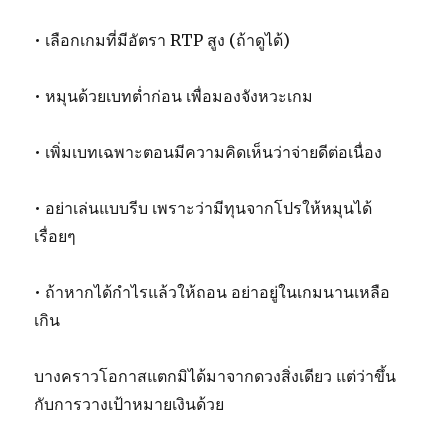
• เลือกเกมที่มีอัตรา RTP สูง (ถ้าดูได้)
• หมุนด้วยเบทต่ำก่อน เพื่อมองจังหวะเกม
• เพิ่มเบทเฉพาะตอนมีความคิดเห็นว่าจ่ายดีต่อเนื่อง
• อย่าเล่นแบบรีบ เพราะว่ามีทุนจากโปรให้หมุนได้
เรื่อยๆ
• ถ้าหากได้กำไรแล้วให้ถอน อย่าอยู่ในเกมนานเหลือ
เกิน
บางคราวโอกาสแตกมิได้มาจากดวงสิ่งเดียว แต่ว่าขึ้น
กับการวางเป้าหมายเงินด้วย