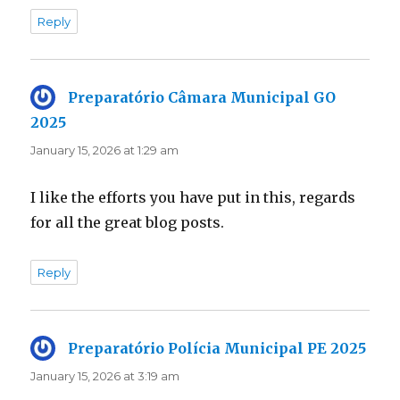
Reply
Preparatório Câmara Municipal GO
2025
says:
January 15, 2026 at 1:29 am
I like the efforts you have put in this, regards
for all the great blog posts.
Reply
Preparatório Polícia Municipal PE 2025
says
January 15, 2026 at 3:19 am