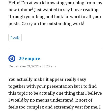
Hello! I’m at work browsing your blog from my
new iphone! Just wanted to say I love reading
through your blog and look forward to all your
posts! Carry on the outstanding work!
Reply
29 empire
says:
December 21, 2025 at 5:23 am
You actually make it appear really easy
together with your presentation but I to find
this topic to be actually one thing that I believe
I would by no means understand. It sort of
feels too complex and extremely vast for me. I