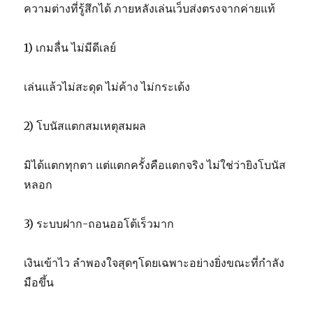
ความต่างที่รู้สึกได้ ภายหลังเล่นเว็บส่งตรงจากค่ายแท้
1) เกมลื่น ไม่มีดีเลย์
เล่นแล้วไม่สะดุด ไม่ค้าง ไม่กระเด้ง
2) โบนัสแตกสมเหตุสมผล
มิได้แตกทุกตา แต่แตกครั้งคือแตกจริง ไม่ใช่ว่ายิงโบนัส
หลอก
3) ระบบฝาก-ถอนออโต้เร็วมาก
เงินเข้าไว ลำพองใจสุดๆโดยเฉพาะอย่างยิ่งขณะที่กำลัง
มือขึ้น