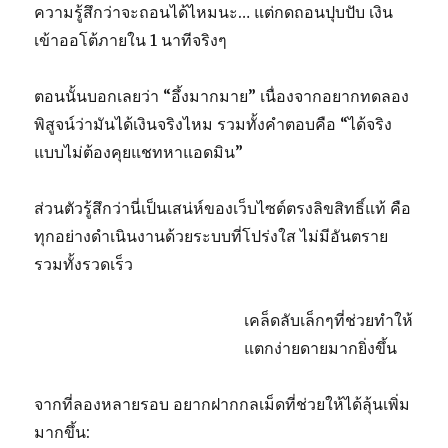
ความรู้สึกว่าจะถอนได้ไหมนะ… แต่กดถอนปุบปับ เงิน
เข้าออโต้ภายใน 1 นาทีจริงๆ
ตอนนั้นบอกเลยว่า “อึ้งมากมาย” เนื่องจากอยากทดลอง
พิสูจน์ว่ามันได้เงินจริงไหม รวมทั้งคำตอบคือ “ได้จริง
แบบไม่ต้องคุยแชทหาแอดมิน”
ส่วนตัวรู้สึกว่านี่เป็นเสน่ห์ของเว็บไซต์ตรงลิขสิทธิ์แท้ คือ
ทุกอย่างดำเนินงานด้วยระบบที่โปร่งใส ไม่มีอันตราย
รวมทั้งรวดเร็ว
เคล็ดลับเล็กๆที่ช่วยทำให้
แตกง่ายดายมากยิ่งขึ้น
จากที่ลองหลายรอบ อยากฝากกลเม็ดที่ช่วยให้ได้ลุ้นเพิ่ม
มากขึ้น: