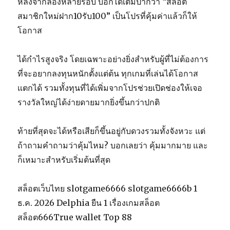
หลังจากลองหลายรอบ บอกได้เต็มปากว่า “สล็อต
สมาชิกใหม่ฝาก10รับ100” เป็นโปรที่คุ้มค่าแล้วก็ให้
โอกาส
ได้กำไรสูงจริง โดยเฉพาะอย่างยิ่งสำหรับผู้ที่ไม่ต้องการ
ที่จะอยากลงทุนหนักตั้งแต่ต้น ทุกเกมที่เล่นได้โอกาส
แตกได้ รวมทั้งทุนที่ได้เพิ่มจากโปรช่วยเปิดช่องให้เจอ
รางวัลใหญ่ได้ง่ายดายมากยิ่งขึ้นกว่าปกติ
ท้ายที่สุดจะได้หรือเสียก็ขึ้นอยู่กับดวงรวมทั้งจังหวะ แต่
ถ้าถามคำถามว่าคุ้มไหม? บอกเลยว่า คุ้มมากมาย และ
ก็เหมาะสำหรับเริ่มต้นที่สุด
สล็อตเว็บไทย slotgame6666 slotgame6666b 1
ธ.ค. 2026 Delphia ยืน 1 เรื่องเกมสล็อต
สล็อต666True wallet Top 88