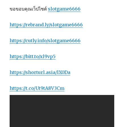
ขอขอบคุณเว็ปไซต์
slotgame6666
https://rebrand.ly/slotgame6666
https://cutly.info/slotgame6666
https://bitt.to/xl9vp5
https://shorturl.asia/lX0Da
https://t.co/Ut9tA8V3Cm