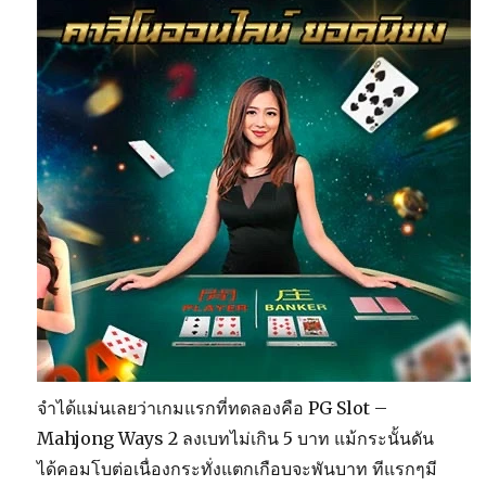
จำได้แม่นเลยว่าเกมแรกที่ทดลองคือ PG Slot –
Mahjong Ways 2 ลงเบทไม่เกิน 5 บาท แม้กระนั้นดัน
ได้คอมโบต่อเนื่องกระทั่งแตกเกือบจะพันบาท ทีแรกๆมี