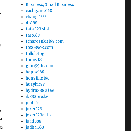
Business, Small Business
cashgame168
่
chang7777
dr888
fafa 123 slot
faro168
ต
fcharoenkit168.com
น
fox689ok.com
fullslotpg
funny18
gem99ths.com
happy168
hengjing168
huayhit88
hydra888 สล็อต
ib888pro.bet
jinda55
joker123
ง
joker123auto
ต
juad888
่อ
judhai168