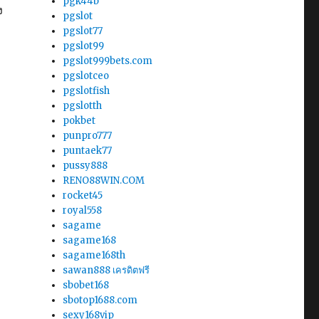
pgk44b
ง
pgslot
pgslot77
pgslot99
pgslot999bets.com
pgslotceo
pgslotfish
pgslotth
pokbet
punpro777
puntaek77
pussy888
RENO88WIN.COM
rocket45
royal558
sagame
sagame168
sagame168th
sawan888 เครดิตฟรี
sbobet168
sbotop1688.com
sexy168vip