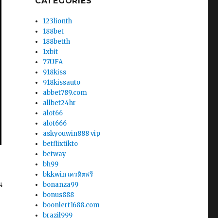
CATEGORIES
123lionth
188bet
188betth
1xbit
77UFA
918kiss
918kissauto
abbet789.com
allbet24hr
alot66
alot666
askyouwin888 vip
betflixtikto
betway
bh99
bkkwin เครดิตฟรี
น
bonanza99
bonus888
boonlert1688.com
brazil999