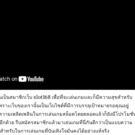
นเป็นสมาชิกเว็บ slot168 เพื่อที่จะเล่นเกมและก็มีความสุขสำหรับ
พราะเว็บของเรานั้นเป็นเว็บไซต์ที่มีการบรรลุเป้าหมายรอคุณอยู่
บความเพลิดเพลินในการเล่นเกมสล็อตโดยตลอดแล้วก็ยังมีโปรโมชั่
ีกด้วย รีบสมัครสมาชิกแล้วมาเล่นเกมที่นี่กันดีกว่าเป็นแบบความ
ำหรับในการเล่นเกมที่บันเทิงใจมั่นคงได้อย่างแท้จริง