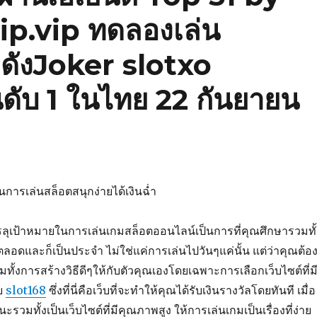
ip.vip ทดลองเล่น
ยดังJoker slotxo
ดับ 1 ในไทย 22 กันยายน
การเล่นสล็อตสนุกง่ายได้เงินฉ่ำ
ุเป้าหมายในการเล่นเกมสล็อตออนไลน์เป็นการที่คุณศึกษารวมทั้
ตลอดและก็เป็นประจำ ไม่ใช่แค่การเล่นไปวันๆแค่นั้น แต่ว่าคุณต้อ
ทั้งการสร้างวิธีดีๆให้กับตัวคุณเองโดยเฉพาะการเลือกเว็บไซต์ที่ม
็บ
slot168
ซึ่งที่นี่คือเว็บที่จะทำให้คุณได้รับเงินรางวัลโดยทันที เมื่อ
รวมทั้งเป็นเว็บไซต์ที่มีคุณภาพสูง ให้การเล่นเกมเป็นเรื่องที่ง่าย