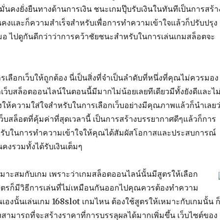
ั่นคงยั่งยืนทางด้านการเงิน ชนะเกมปุ๊บรับเงินในทันทีเป็นการสร้า
ั่นคงและก็ความสำเร็จสำหรับเพื่อการทำความเข้าใจแล้วก็ปรับปรุง
มอ ไปดูกันดีกว่าว่าการคว้าชัยชนะสำหรับในการเล่นเกมสล็อตจะ
เลือกเว็บให้ถูกต้อง นี่เป็นสิ่งที่จำเป็นลำดับที่หนึ่งที่คุณไม่ควรมอง
าเว็บสล็อตออนไลน์ในตอนนี้มีมากไม่น้อยเลยทีเดียวมีทั้งยังดีและไม่
งให้ความใส่ใจสำหรับในการเลือกเว็บอย่างมีคุณภาพแล้วก็นำเลยว
่เว็บสล็อตที่คุ้มค่าที่สุดเวลานี้ เป็นการสร้างบรรยากาศดีๆแล้วก็การ
หรับในการทำความเข้าใจให้คุณได้สัมผัสโอกาสและประสบการณ์
คงรวมทั้งได้รับเงินเต็มๆ
เหมาะสมกับเกม เพราะว่าเกมสล็อตออนไลน์นั้นมีสูตรให้เลือก
ตรก็มีวิธีการเล่นที่ไม่เหมือนกันออกไปคุณควรต้องทำความ
ณเองนั้นเล่นเกม 168slot เกมไหน ต้องใช้สูตรให้เหมาะกับเกมนั้น ก
งสามารถที่จะสร้างราคาที่การบรรลุผลได้มากเพิ่มขึ้น เว็บไซต์ของ