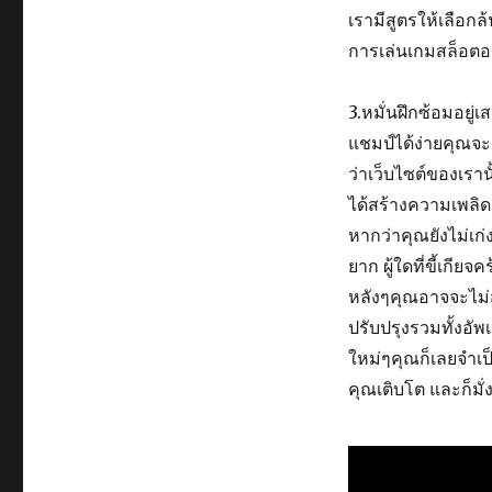
อันดับ
เรามีสูตรให้เลือ
1
ใน
การเล่นเกมสล็อตอย
ไทย
22
3.หมั่นฝึกซ้อมอยู
กันยายน
2567
แชมป์ได้ง่ายคุณจ
ว่าเว็บไซต์ของเราน
ได้สร้างความเพลิด
หากว่าคุณยังไม่เก
ยาก ผู้ใดที่ขี้เกี
หลังๆคุณอาจจะไม่
ปรับปรุงรวมทั้งอั
ใหม่ๆคุณก็เลยจำเ
คุณเติบโต และก็มั่