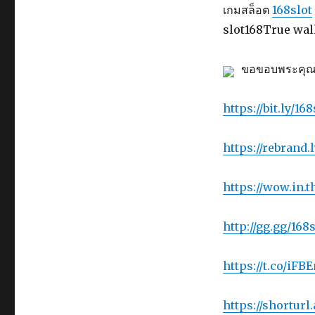
เกมสล็อต
168slot
slot168True wal
ขอขอบพระคุณ
https://bit.ly/16
https://rebrand.
https://wow.in.t
http://gg.gg/168s
https://t.co/iF
https://shorturl