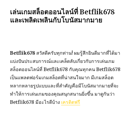
เล่นเกมสล็อตออนไลน์ที่ Betflik678
และเพลิดเพลินกับโบนัสมากมาย
Betflik678
สวัสดีครับทุกท่าน! ผมรู้สึกยินดีมากที่ได้มา
แบ่งปันประสบการณ์และเคล็ดลับเกี่ยวกับการเล่นเกม
สล็อตออนไลน์ที่ Betflik678 กับคุณทุกคน Betflik678
เป็นแพลตฟอร์มเกมสล็อตที่น่าสนใจมาก มีเกมสล็อต
หลากหลายรูปแบบและที่สำคัญคือมีโบนัสมากมายที่จะ
ทำให้การเล่นเกมของคุณสนุกสนานยิ่งขึ้น มาดูกันว่า
Betflik678 มีอะไรดีบ้าง
เครดิตฟรี