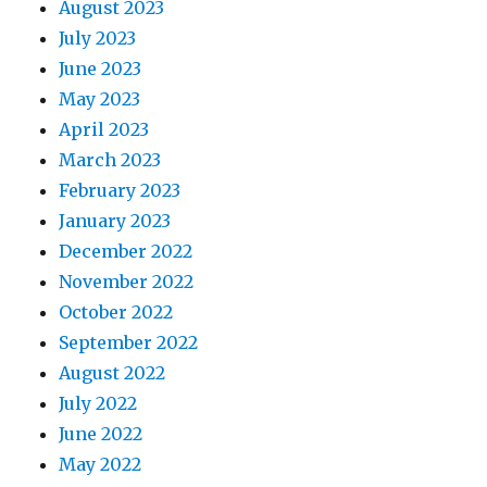
August 2023
July 2023
June 2023
May 2023
April 2023
March 2023
February 2023
January 2023
December 2022
November 2022
October 2022
September 2022
August 2022
July 2022
June 2022
May 2022