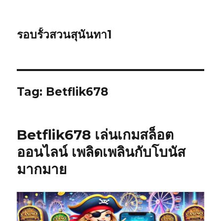
รอบรั้วสวนสุนันทา1
Tag: Betflik678
Betflik678 เล่นเกมสล็อต
ออนไลน์ เพลิดเพลินกับโบนัส
มากมาย