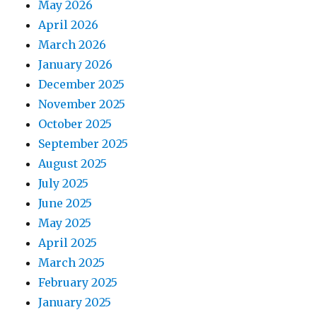
May 2026
April 2026
March 2026
January 2026
December 2025
November 2025
October 2025
September 2025
August 2025
July 2025
June 2025
May 2025
April 2025
March 2025
February 2025
January 2025