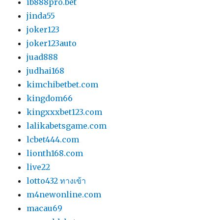
ib888pro.bet
jinda55
joker123
joker123auto
juad888
judhai168
kimchibetbet.com
kingdom66
kingxxxbet123.com
lalikabetsgame.com
lcbet444.com
lionth168.com
live22
lotto432 ทางเข้า
m4newonline.com
macau69