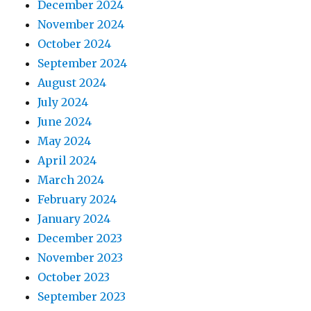
December 2024
November 2024
October 2024
September 2024
August 2024
July 2024
June 2024
May 2024
April 2024
March 2024
February 2024
January 2024
December 2023
November 2023
October 2023
September 2023