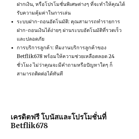
ฝากเงิน, หรือโปรโมชั่นพิเศษต่างๆ ที่จะทำให้คุณได้
รับความคุ้มค่าในการเล่น
ระบบฝาก-ถอนอัตโนมัติ: คุณสามารถทำรายการ
ฝาก-ถอนเงินได้ง่ายๆ ผ่านระบบอัตโนมัติที่รวดเร็ว
และปลอดภัย
การบริการลูกค้า: ทีมงานบริการลูกค้าของ
Betflik678 พร้อมให้ความช่วยเหลือตลอด 24
ชั่วโมง ไม่ว่าคุณจะมีคำถามหรือปัญหาใดๆ ก็
สามารถติดต่อได้ทันที
เครดิตฟรี โบนัสและโปรโมชั่นที่
Betflik678