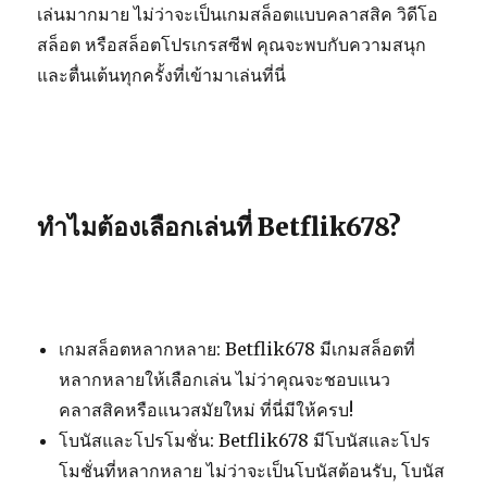
เล่นมากมาย ไม่ว่าจะเป็นเกมสล็อตแบบคลาสสิค วิดีโอ
สล็อต หรือสล็อตโปรเกรสซีฟ คุณจะพบกับความสนุก
และตื่นเต้นทุกครั้งที่เข้ามาเล่นที่นี่
ทำไมต้องเลือกเล่นที่ Betflik678?
เกมสล็อตหลากหลาย: Betflik678 มีเกมสล็อตที่
หลากหลายให้เลือกเล่น ไม่ว่าคุณจะชอบแนว
คลาสสิคหรือแนวสมัยใหม่ ที่นี่มีให้ครบ!
โบนัสและโปรโมชั่น: Betflik678 มีโบนัสและโปร
โมชั่นที่หลากหลาย ไม่ว่าจะเป็นโบนัสต้อนรับ, โบนัส