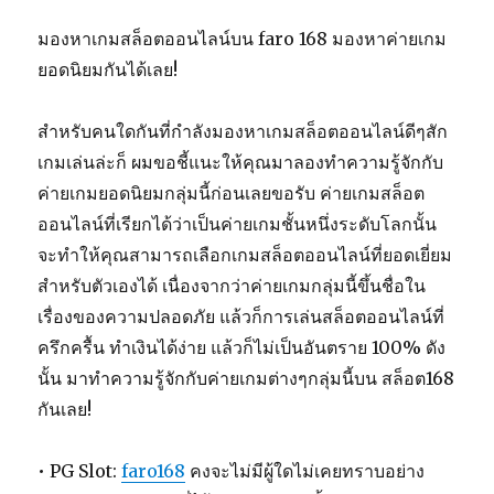
มองหาเกมสล็อตออนไลน์บน faro 168 มองหาค่ายเกม
ยอดนิยมกันได้เลย!
สำหรับคนใดกันที่กำลังมองหาเกมสล็อตออนไลน์ดีๆสัก
เกมเล่นล่ะก็ ผมขอชี้แนะให้คุณมาลองทำความรู้จักกับ
ค่ายเกมยอดนิยมกลุ่มนี้ก่อนเลยขอรับ ค่ายเกมสล็อต
ออนไลน์ที่เรียกได้ว่าเป็นค่ายเกมชั้นหนึ่งระดับโลกนั้น
จะทำให้คุณสามารถเลือกเกมสล็อตออนไลน์ที่ยอดเยี่ยม
สำหรับตัวเองได้ เนื่องจากว่าค่ายเกมกลุ่มนี้ขึ้นชื่อใน
เรื่องของความปลอดภัย แล้วก็การเล่นสล็อตออนไลน์ที่
ครึกครื้น ทำเงินได้ง่าย แล้วก็ไม่เป็นอันตราย 100% ดัง
นั้น มาทำความรู้จักกับค่ายเกมต่างๆกลุ่มนี้บน สล็อต168
กันเลย!
• PG Slot:
faro168
คงจะไม่มีผู้ใดไม่เคยทราบอย่าง