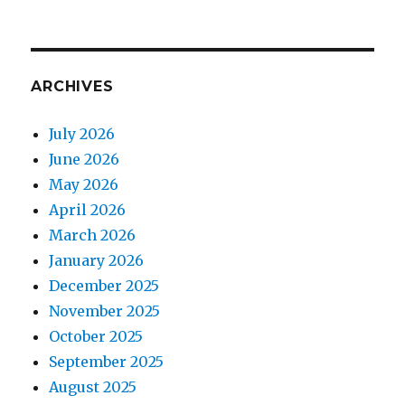
ง่าย
Top
73
by
Donte
ARCHIVES
faro168.co
หมุน
July 2026
วง
ล้อ
June 2026
ลุ้น
May 2026
โชค
April 2026
ใหญ่
รอง
March 2026
รับ
January 2026
วอ
December 2025
เล็ท
ทาง
November 2025
เข้า
October 2025
pgslot
September 2025
faro168
ทุน
August 2025
น้อย