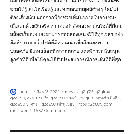
และค้นพบเกมที่เหมาะสมกับตนเอง การทดลองเล่นฟรี
ช่วยให้ผู้เล่นได้เรียนรู้และทดสอบกลยุทธ์ต่างๆ โดยไม่
ต้องเสี่ยงเงิน นอกจากนี้ยังช่วยเพิ่มโอกาสในการชนะ
เมื่อเล่นด้วยเงินจริง หากคุณกำลังมองหาเว็บไซต์ที่มีเกม
สล็อตเว็บตรงและสามารถทดลองเล่นฟรีได้ทุกเวลา อย่า
ลืมพิจารณาเว็บไซต์ที่มีความน่าเชื่อถือและความ
ปลอดภัย มีเกมสล็อตที่หลากหลาย และมีการสนับสนุน
ลูกค้าที่ดี เพื่อให้คุณได้รับประสบการณ์การเล่นที่ดีที่สุด
Author
admin
Posted
July 15, 2024
Categories
news
Tags
g2g123
,
g2g1max
,
on
g2g899
,
g2g899 life
,
g2g899 ทางเข้า
,
g2g899 ทางเข้า มือถือ
,
g2g899 บาคาร่า
,
g2g899 เข้าสู่ระบบ
,
Https g2g899 com
member
3,932 Comments
on
g2g899
แหล่ง
รวม