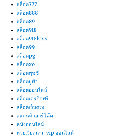
สล็อต777
สล็อต888
สล็อต89
สล็อต918
สล็อต918kiss
สล็อต99
สล็อตpg
สล็อตxo
สล็อตพุซซี่
สล็อตยูฟ่า
สล็อตออนไลน์
สล็อตเครดิตฟรี
สล็อตเว็บตรง
สแกนคิวอาร์โค้ด
หนังออนไลน์
หวยเวียดนาม vip ออนไลน์