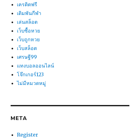
เครดิตฟรี
เดิมพันกีฬา
เล่นสล็อต
เว็บซื้อหวย
เว็บถูกหวย
เว็บสล็อต
เศรษฐี99
แทงบอลออนไลน์
โจ๊กเกอร์123
ไม่มีหมวดหมู่
META
Register