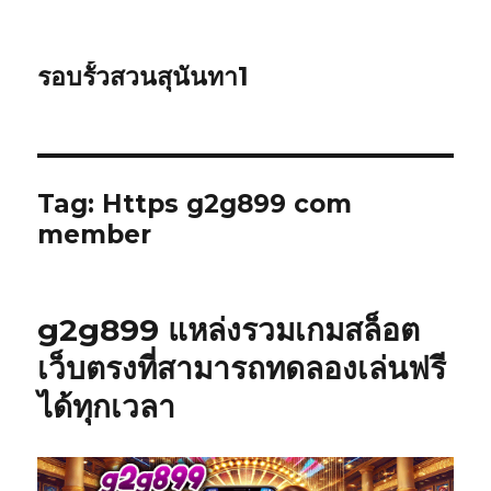
รอบรั้วสวนสุนันทา1
Tag: Https g2g899 com
member
g2g899 แหล่งรวมเกมสล็อต
เว็บตรงที่สามารถทดลองเล่นฟรี
ได้ทุกเวลา