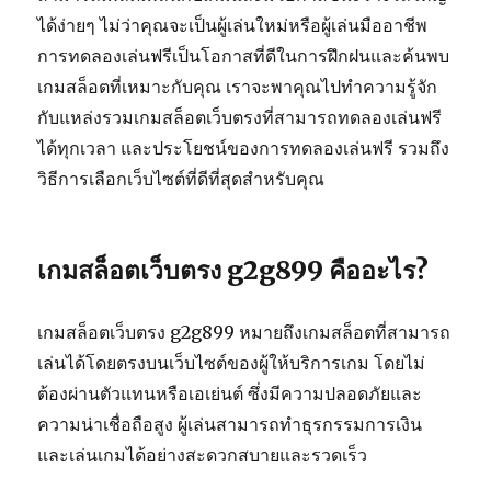
ได้ง่ายๆ ไม่ว่าคุณจะเป็นผู้เล่นใหม่หรือผู้เล่นมืออาชีพ
การทดลองเล่นฟรีเป็นโอกาสที่ดีในการฝึกฝนและค้นพบ
เกมสล็อตที่เหมาะกับคุณ เราจะพาคุณไปทำความรู้จัก
กับแหล่งรวมเกมสล็อตเว็บตรงที่สามารถทดลองเล่นฟรี
ได้ทุกเวลา และประโยชน์ของการทดลองเล่นฟรี รวมถึง
วิธีการเลือกเว็บไซต์ที่ดีที่สุดสำหรับคุณ
เกมสล็อตเว็บตรง g2g899 คืออะไร?
เกมสล็อตเว็บตรง g2g899 หมายถึงเกมสล็อตที่สามารถ
เล่นได้โดยตรงบนเว็บไซต์ของผู้ให้บริการเกม โดยไม่
ต้องผ่านตัวแทนหรือเอเย่นต์ ซึ่งมีความปลอดภัยและ
ความน่าเชื่อถือสูง ผู้เล่นสามารถทำธุรกรรมการเงิน
และเล่นเกมได้อย่างสะดวกสบายและรวดเร็ว