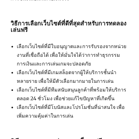
วิธีการเลือกเว็บไซต์ที่ดีที่สุดสำหรับการทดลอง
เล่นฟรี
เลือกเว็บไซต์ที่มีใบอนุญาตและการรับรองจากหน่วย
งานที่เชื่อถือได้ เพื่อให้มั่นใจได้ว่าการทำธุรกรรม
การเงินและการเล่นเกมจะปลอดภัย
เลือกเว็บไซต์ที่มีเกมสล็อตจากผู้ให้บริการชั้นนำ
หลายราย เพื่อให้มีตัวเลือกมากมายในการเล่น
เลือกเว็บไซต์ที่มีทีมสนับสนุนลูกค้าที่พร้อมให้บริการ
ตลอด 24 ชั่วโมง เพื่อช่วยแก้ไขปัญหาที่เกิดขึ้น
เลือกเว็บไซต์ที่มีโบนัสและโปรโมชั่นที่น่าสนใจ เพื่อ
เพิ่มความคุ้มค่าในการเล่น