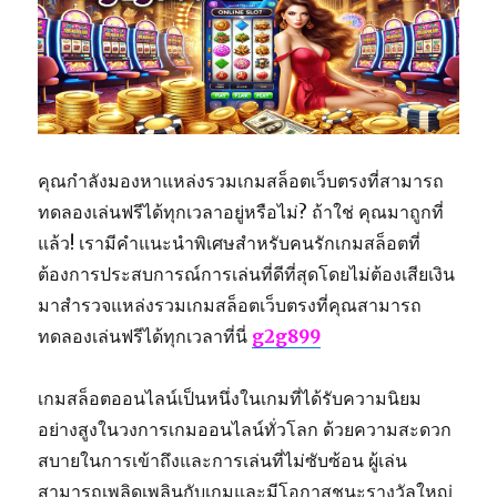
คุณกำลังมองหาแหล่งรวมเกมสล็อตเว็บตรงที่สามารถ
ทดลองเล่นฟรีได้ทุกเวลาอยู่หรือไม่? ถ้าใช่ คุณมาถูกที่
แล้ว! เรามีคำแนะนำพิเศษสำหรับคนรักเกมสล็อตที่
ต้องการประสบการณ์การเล่นที่ดีที่สุดโดยไม่ต้องเสียเงิน
มาสำรวจแหล่งรวมเกมสล็อตเว็บตรงที่คุณสามารถ
ทดลองเล่นฟรีได้ทุกเวลาที่นี่
g2g899
เกมสล็อตออนไลน์เป็นหนึ่งในเกมที่ได้รับความนิยม
อย่างสูงในวงการเกมออนไลน์ทั่วโลก ด้วยความสะดวก
สบายในการเข้าถึงและการเล่นที่ไม่ซับซ้อน ผู้เล่น
สามารถเพลิดเพลินกับเกมและมีโอกาสชนะรางวัลใหญ่