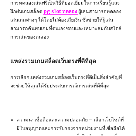
การทดลองเล่นฟรีเป็นวิธีที่ยอดเยี่ยมในการเรียนรู้และ
ฝึกฝนเกมสล็อต
pg slot ทดลอง
ผู้เล่นสามารถทดลอง
เล่นเกมต่างๆ ได้โดยไม่ต้องเสียเงิน ซึ่งช่วยให้ผู้เล่น
สามารถค้นพบเกมที่ตนเองชอบและเหมาะสมกับสไตล์
การเล่นของตนเอง
แหล่งรวมเกมสล็อตเว็บตรงที่ดีที่สุด
การเลือกแหล่งรวมเกมสล็อตเว็บตรงที่ดีเป็นสิ่งสำคัญที่
จะช่วยให้คุณได้รับประสบการณ์การเล่นที่ดีที่สุด
ความน่าเชื่อถือและความปลอดภัย – เลือกเว็บไซต์ที่
มีใบอนุญาตและการรับรองจากหน่วยงานที่เชื่อถือได้