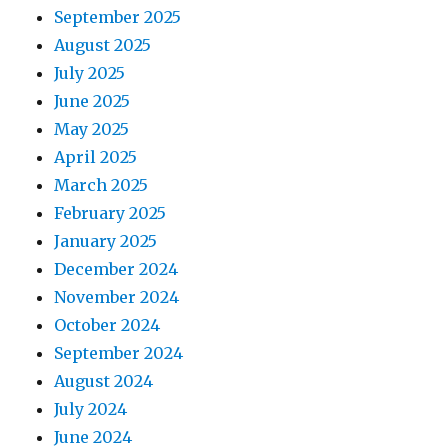
September 2025
August 2025
July 2025
June 2025
May 2025
April 2025
March 2025
February 2025
January 2025
December 2024
November 2024
October 2024
September 2024
August 2024
July 2024
June 2024