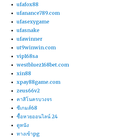
ufafox88
ufanance789.com
ufasexygame
ufasnake
ufawinner
ut9winwin.com
vip168sa
westbluez168bet.com
xin88
xpay88game.com
zeus66v2
คาสิโนครบวงจร
ซีเกมส์68
ซื้อหวยออนไลน์ 24
ดูหนัง
ทางเข้าpg