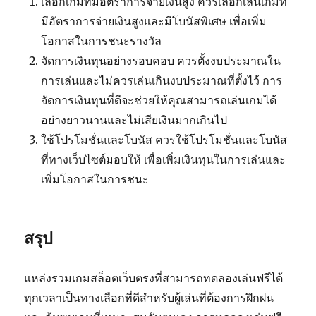
เลือกเกมที่มีอัตราการจ่ายเงินสูง ควรเลือกเล่นเกมที่
มีอัตราการจ่ายเงินสูงและมีโบนัสพิเศษ เพื่อเพิ่ม
โอกาสในการชนะรางวัล
จัดการเงินทุนอย่างรอบคอบ ควรตั้งงบประมาณใน
การเล่นและไม่ควรเล่นเกินงบประมาณที่ตั้งไว้ การ
จัดการเงินทุนที่ดีจะช่วยให้คุณสามารถเล่นเกมได้
อย่างยาวนานและไม่เสียเงินมากเกินไป
ใช้โปรโมชั่นและโบนัส ควรใช้โปรโมชั่นและโบนัส
ที่ทางเว็บไซต์มอบให้ เพื่อเพิ่มเงินทุนในการเล่นและ
เพิ่มโอกาสในการชนะ
สรุป
แหล่งรวมเกมสล็อตเว็บตรงที่สามารถทดลองเล่นฟรีได้
ทุกเวลาเป็นทางเลือกที่ดีสำหรับผู้เล่นที่ต้องการฝึกฝน