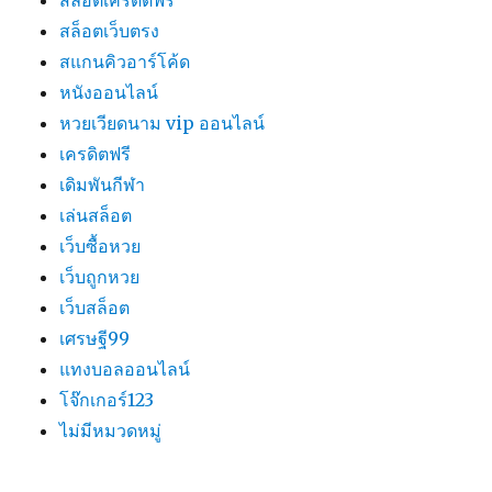
สล็อตเว็บตรง
สแกนคิวอาร์โค้ด
หนังออนไลน์
หวยเวียดนาม vip ออนไลน์
เครดิตฟรี
เดิมพันกีฬา
เล่นสล็อต
เว็บซื้อหวย
เว็บถูกหวย
เว็บสล็อต
เศรษฐี99
แทงบอลออนไลน์
โจ๊กเกอร์123
ไม่มีหมวดหมู่