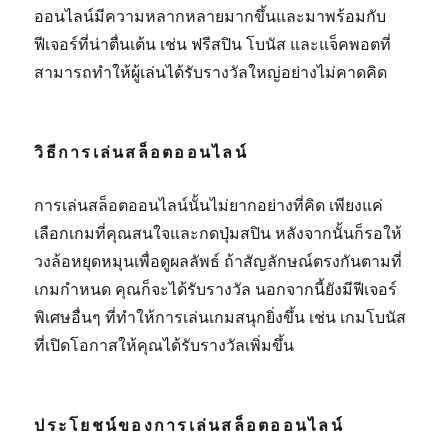
ออนไลน์มีความหลากหลายมากขึ้นและมาพร้อมกับ
ฟีเจอร์ที่น่าตื่นเต้น เช่น ฟรีสปิน โบนัส และแจ็คพอตที่
สามารถทำให้ผู้เล่นได้รับรางวัลใหญ่อย่างไม่คาดคิด
วิธีการเล่นสล็อตออนไลน์
การเล่นสล็อตออนไลน์นั้นไม่ยากอย่างที่คิด เพียงแค่
เลือกเกมที่คุณสนใจและกดปุ่มสปิน หลังจากนั้นก็รอให้
วงล้อหยุดหมุนเพื่อดูผลลัพธ์ ถ้าสัญลักษณ์ตรงกันตามที่
เกมกำหนด คุณก็จะได้รับรางวัล นอกจากนี้ยังมีฟีเจอร์
พิเศษอื่นๆ ที่ทำให้การเล่นเกมสนุกยิ่งขึ้น เช่น เกมโบนัส
ที่เปิดโอกาสให้คุณได้รับรางวัลเพิ่มขึ้น
ประโยชน์ของการเล่นสล็อตออนไลน์