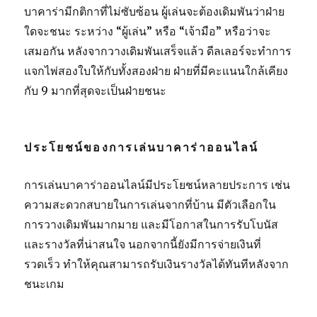
บาคาร่ามีกติกาที่ไม่ซับซ้อน ผู้เล่นจะต้องเดิมพันว่าฝ่าย
ใดจะชนะ ระหว่าง “ผู้เล่น” หรือ “เจ้ามือ” หรือว่าจะ
เสมอกัน หลังจากวางเดิมพันเสร็จแล้ว ดีลเลอร์จะทำการ
แจกไพ่สองใบให้กับทั้งสองฝ่าย ฝ่ายที่มีคะแนนใกล้เคียง
กับ 9 มากที่สุดจะเป็นฝ่ายชนะ
ประโยชน์ของการเล่นบาคาร่าออนไลน์
การเล่นบาคาร่าออนไลน์มีประโยชน์หลายประการ เช่น
ความสะดวกสบายในการเล่นจากที่บ้าน มีตัวเลือกใน
การวางเดิมพันมากมาย และมีโอกาสในการรับโบนัส
และรางวัลที่น่าสนใจ นอกจากนี้ยังมีการจ่ายเงินที่
รวดเร็ว ทำให้คุณสามารถรับเงินรางวัลได้ทันทีหลังจาก
ชนะเกม