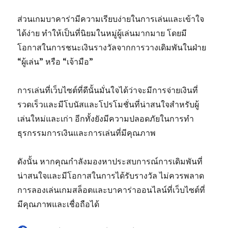
ส่วนเกมบาคาร่ามีความเรียบง่ายในการเล่นและเข้าใจ
ได้ง่าย ทำให้เป็นที่นิยมในหมู่ผู้เล่นมากมาย โดยมี
โอกาสในการชนะเงินรางวัลจากการวางเดิมพันในฝ่าย
“ผู้เล่น” หรือ “เจ้ามือ”
การเล่นที่เว็บไซต์ที่ดีนั้นมั่นใจได้ว่าจะมีการจ่ายเงินที่
รวดเร็วและมีโบนัสและโปรโมชั่นที่น่าสนใจสำหรับผู้
เล่นใหม่และเก่า อีกทั้งยังมีความปลอดภัยในการทำ
ธุรกรรมการเงินและการเล่นที่มีคุณภาพ
ดังนั้น หากคุณกำลังมองหาประสบการณ์การเดิมพันที่
น่าสนใจและมีโอกาสในการได้รับรางวัล ไม่ควรพลาด
การลองเล่นเกมสล็อตและบาคาร่าออนไลน์ที่เว็บไซต์ที่
มีคุณภาพและเชื่อถือได้