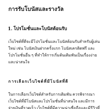
การรับโบนัสและรางวัล
1. โปรโมชั่นและโบนัสต้อนรับ
เว็บไซต์ที่ดีจะมีโปรโมชั่นและโบนัสต้อนรับสำหรับผู้เล่น
ใหม่ เช่น โบนัสเงินฝากครั้งแรก โบนัสเครดิตฟรี และ
โปรโมชั่นอื่น ๆ ที่ทำให้การเริ่มต้นเดิมพันเป็นเรื่องง่าย
และน่าสนใจ
การเลือกเว็บไซต์ที่มีโบนัสที่ดี
ในการเลือกเว็บไซต์สำหรับการเดิมพัน ควรพิจารณา
เว็บไซต์ที่มีโบนัสและโปรโมชั่นที่น่าสนใจ และมีการ
จ่ายเงินที่รวดเร็ว เว็บไซต์ที่มีความน่าเชื่อถือและมีรีวิวที่