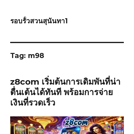
รอบรั้วสวนสุนันทา1
Tag: m98
z8com เริ่มต้นการเดิมพันที่น่า
ตื่นเต้นได้ทันที พร้อมการจ่าย
เงินที่รวดเร็ว