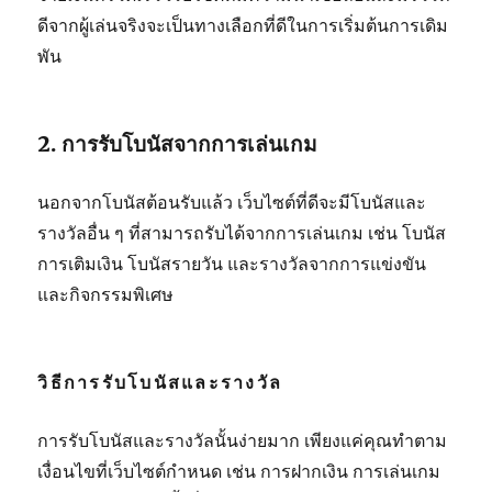
ดีจากผู้เล่นจริงจะเป็นทางเลือกที่ดีในการเริ่มต้นการเดิม
พัน
2. การรับโบนัสจากการเล่นเกม
นอกจากโบนัสต้อนรับแล้ว เว็บไซต์ที่ดีจะมีโบนัสและ
รางวัลอื่น ๆ ที่สามารถรับได้จากการเล่นเกม เช่น โบนัส
การเติมเงิน โบนัสรายวัน และรางวัลจากการแข่งขัน
และกิจกรรมพิเศษ
วิธีการรับโบนัสและรางวัล
การรับโบนัสและรางวัลนั้นง่ายมาก เพียงแค่คุณทำตาม
เงื่อนไขที่เว็บไซต์กำหนด เช่น การฝากเงิน การเล่นเกม