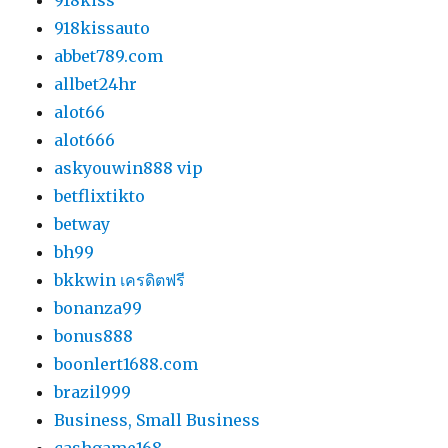
918kissauto
abbet789.com
allbet24hr
alot66
alot666
askyouwin888 vip
betflixtikto
betway
bh99
bkkwin เครดิตฟรี
bonanza99
bonus888
boonlert1688.com
brazil999
Business, Small Business
cashgame168