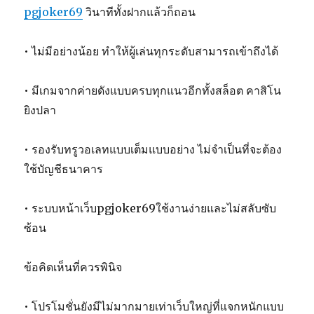
pgjoker69
วินาทีทั้งฝากแล้วก็ถอน
• ไม่มีอย่างน้อย ทำให้ผู้เล่นทุกระดับสามารถเข้าถึงได้
• มีเกมจากค่ายดังแบบครบทุกแนวอีกทั้งสล็อต คาสิโน
ยิงปลา
• รองรับทรูวอเลทแบบเต็มแบบอย่าง ไม่จำเป็นที่จะต้อง
ใช้บัญชีธนาคาร
• ระบบหน้าเว็บpgjoker69ใช้งานง่ายและไม่สลับซับ
ซ้อน
ข้อคิดเห็นที่ควรพินิจ
• โปรโมชั่นยังมีไม่มากมายเท่าเว็บใหญ่ที่แจกหนักแบบ