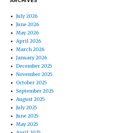
ARCHIVES
+
สล็อต
July 2026
PG
ค่าย
June 2026
ดัง
May 2026
ที่
April 2026
ทำ
เงิน
March 2026
ได้
January 2026
ไว
December 2025
ที่สุด
casino
November 2025
เว็บ
October 2025
แม่
September 2025
ใหม่
ล่าสุด
August 2025
Top
July 2025
56
June 2025
by
Teodoro
May 2025
28
April 2025