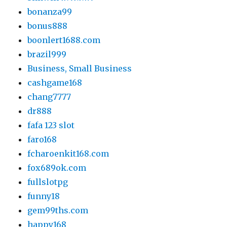
bonanza99
bonus888
boonlert1688.com
brazil999
Business, Small Business
cashgame168
chang7777
dr888
fafa 123 slot
faro168
fcharoenkit168.com
fox689ok.com
fullslotpg
funny18
gem99ths.com
happy168