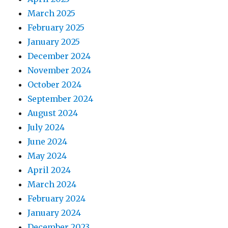
พ.ย.
March 2025
2025
February 2025
January 2025
December 2024
November 2024
October 2024
September 2024
August 2024
July 2024
June 2024
May 2024
April 2024
March 2024
February 2024
January 2024
December 2023