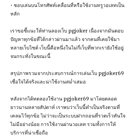
• ชอบเล่นบนโทรศัพท์เคลื่อนที่หรือใช้งานทรูวอเลทเป็น
หลัก
เราขอชี้แนะให้ท่านลองเว็บ pgjoker เนื่องจากมันตอบ
ปัญหาทุกข้อที่ได้กล่าวผ่านมาแล้ว จากคนที่เคยใช้มา
หลายเว็บไซต์ เว็บนี้คือหนึ่งในไม่กี่เว็บที่พวกเรายังใช้อยู่
จนกระทั่งในขณะนี้
สรุปภาพรวมจากประสบการณ์การเล่นเว็บ pgjoker69
เชื่อใจได้จริงและน่าใช้งานสม่ำเสมอ
หลังจากได้ทดลองใช้งาน pgjoker69 มาโดยตลอด
ยาวนานหลายสัปดาห์ เราพบว่าเว็บนี้ทำเป็นจริงตามที่
เคลมไว้ทุกข้อ ไม่ว่าจะเป็นระบบฝากถอนที่รวดเร็วทันใจ
ไม่มีอย่างน้อย การใช้งานผ่านวอเลท รวมทั้งการให้
บริการที่น่าเชื่อถือ