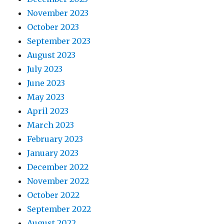
November 2023
October 2023
September 2023
August 2023
July 2023
June 2023
May 2023
April 2023
March 2023
February 2023
January 2023
December 2022
November 2022
October 2022
September 2022
August 2022