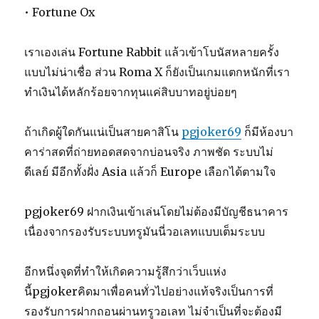
• Fortune Ox
เราเองเล่น Fortune Rabbit แล้วเข้าโบนัสหลายครั้ง
แบบไม่น่าเชื่อ ส่วน Roma X ก็ยังเป็นเกมแตกหนักที่เรา
ทำเงินได้หลักร้อยจากทุนแค่สิบบาทอยู่บ่อยๆ
ถ้าเกิดผู้ใดกันแน่เป็นสายคาสิโน
pgjoker69
ก็มีห้องบา
คาร่าสดที่ถ่ายทอดสดจากบ่อนจริง ภาพชัด ระบบไม่
ดีเลย์ มีอีกทั้งฝั่ง Asia แล้วก็ Europe เลือกได้ตามใจ
pgjoker69 ฝากเงินเข้าเล่นโดยไม่ต้องมีบัญชีธนาคาร
เนื่องจากรองรับระบบทรูมันนี่วอเลทแบบเต็มระบบ
อีกหนึ่งจุดที่ทำให้เกิดความรู้สึกว่าเว็บแห่ง
นี้pgjokerคิดมาเพื่อคนทั่วไปอย่างแท้จริงเป็นการที่
รองรับการฝากถอนผ่านทรูวอเลท ไม่จำเป็นที่จะต้องมี