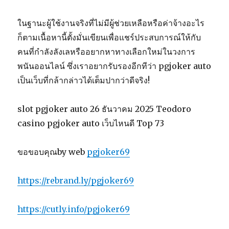
ในฐานะผู้ใช้งานจริงที่ไม่มีผู้ช่วยเหลือหรือค่าจ้างอะไร
ก็ตามเนื้อหานี้ตั้งมั่นเขียนเพื่อแชร์ประสบการณ์ให้กับ
คนที่กำลังลังเลหรืออยากหาทางเลือกใหม่ในวงการ
พนันออนไลน์ ซึ่งเราอยากรับรองอีกทีว่า pgjoker auto
เป็นเว็บที่กล้ากล่าวได้เต็มปากว่าดีจริง!
slot pgjoker auto 26 ธันวาคม 2025 Teodoro
casino pgjoker auto เว็บไหนดี Top 73
ขอขอบคุณby web
pgjoker69
https://rebrand.ly/pgjoker69
https://cutly.info/pgjoker69