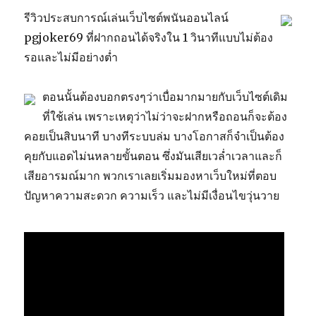
รีวิวประสบการณ์เล่นเว็บไซต์พนันออนไลน์
pgjoker69 ที่ฝากถอนได้จริงใน 1 วินาทีแบบไม่ต้อง
รอและไม่มีอย่างต่ำ
ตอนนั้นต้องบอกตรงๆว่าเบื่อมากมายกับเว็บไซต์เดิม
ที่ใช้เล่น เพราะเหตุว่าไม่ว่าจะฝากหรือถอนก็จะต้อง
คอยเป็นสิบนาที บางทีระบบล่ม บางโอกาสก็จำเป็นต้อง
คุยกับแอดไม่นหลายขั้นตอน ซึ่งมันเสียเวล่ำเวลาและก็
เสียอารมณ์มาก พวกเราเลยเริ่มมองหาเว็บใหม่ที่ตอบ
ปัญหาความสะดวก ความเร็ว และไม่มีเงื่อนไขวุ่นวาย