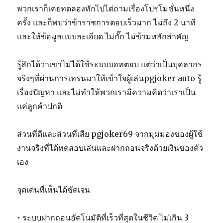
พวกเราก็เคยทดลองทักไปไต่ถามเรื่องโปรโมชั่นหนึ่ง
ครั้ง และก็พบว่าข้าราชการตอบเร็วมาก ไม่ถึง 2 นาที
และให้ข้อมูลแบบละเอียด ไม่กั๊ก ไม่ข้ามหลักสำคัญ
รู้สึกได้ว่าเขาไม่ได้ใช้ระบบบอทตอบ แต่ว่าเป็นบุคลากร
จริงๆที่ผ่านการเทรนมาให้เข้าใจผู้เล่นpgjoker auto รู้
เรื่องปัญหา และไม่ทำให้พวกเรามีความคิดว่าเราเป็น
แค่ลูกค้าปกติ
ส่วนที่ดีและส่วนที่เสีย pgjoker69 จากมุมมองของผู้ใช้
งานจริงที่ได้ทดสอบเล่นและฝากถอนจริงด้วยเงินของตัว
เอง
จุดเด่นที่เห็นได้ชัดเจน
• ระบบฝากถอนอัตโนมัติที่เร็วที่สุดในชีวิต ไม่เกิน 3