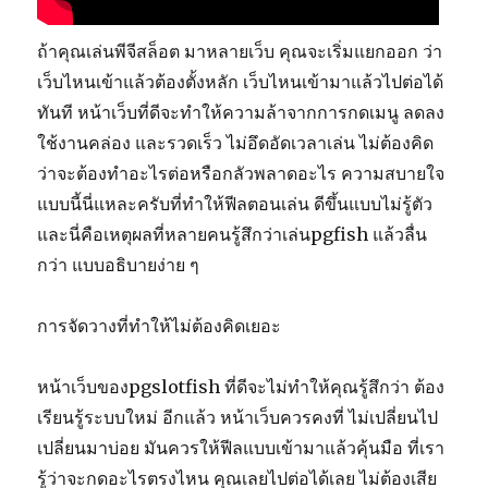
ถ้าคุณเล่นพีจีสล็อต มาหลายเว็บ คุณจะเริ่มแยกออก ว่า
เว็บไหนเข้าแล้วต้องตั้งหลัก เว็บไหนเข้ามาแล้วไปต่อได้
ทันที หน้าเว็บที่ดีจะทำให้ความล้าจากการกดเมนู ลดลง
ใช้งานคล่อง และรวดเร็ว ไม่อึดอัดเวลาเล่น ไม่ต้องคิด
ว่าจะต้องทำอะไรต่อหรือกลัวพลาดอะไร ความสบายใจ
แบบนี้นี่แหละครับที่ทำให้ฟีลตอนเล่น ดีขึ้นแบบไม่รู้ตัว
และนี่คือเหตุผลที่หลายคนรู้สึกว่าเล่นpgfish แล้วลื่น
กว่า แบบอธิบายง่าย ๆ
การจัดวางที่ทำให้ไม่ต้องคิดเยอะ
หน้าเว็บของpgslotfish ที่ดีจะไม่ทำให้คุณรู้สึกว่า ต้อง
เรียนรู้ระบบใหม่ อีกแล้ว หน้าเว็บควรคงที่ ไม่เปลี่ยนไป
เปลี่ยนมาบ่อย มันควรให้ฟีลแบบเข้ามาแล้วคุ้นมือ ที่เรา
รู้ว่าจะกดอะไรตรงไหน คุณเลยไปต่อได้เลย ไม่ต้องเสีย