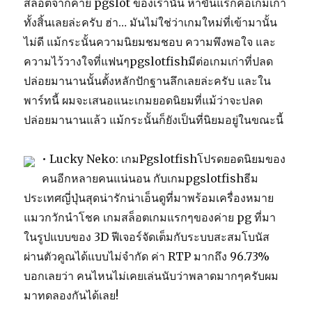
สล็อตจากค่าย pgslot ของเรานั้น ห้าขั้นแรกคือเกมเก่า
ทั้งสิ้นเลยล่ะครับ ฮ่า… มันไม่ใช่ว่าเกมใหม่ที่เข้ามานั้น
ไม่ดี แม้กระนั้นความนิยมชมชอบ ความพึงพอใจ และ
ความไว้วางใจที่แฟนๆpgslotfishมีต่อเกมเก่าที่ปลด
ปล่อยมานานนั้นตั้งหลักปักฐานลึกเลยล่ะครับ และใน
พาร์ทนี้ ผมจะเสนอแนะเกมยอดนิยมที่แม้ว่าจะปลด
ปล่อยมานานแล้ว แม้กระนั้นก็ยังเป็นที่นิยมอยู่ในขณะนี้
• Lucky Neko: เกมPgslotfishโปรดยอดนิยมของ
คนอีกหลายคนแน่นอน กับเกมpgslotfishธีม
ประเทศญี่ปุ่นสุดน่ารักน่าเอ็นดูที่มาพร้อมเครื่องหมาย
แมวกวักนำโชค เกมสล็อตเกมแรกๆของค่าย pg ที่มา
ในรูปแบบของ 3D ฟีเจอร์จัดเต็มกับระบบสะสมโบนัส
ผ่านตัวคูณได้แบบไม่จำกัด ค่า RTP มากถึง 96.73%
บอกเลยว่า คนไหนไม่เคยเล่นนับว่าพลาดมากๆครับผม
มาทดลองกันได้เลย!