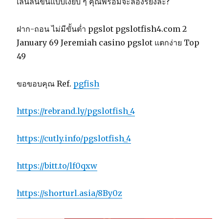
เล่นลื่นขึ้นแบบเงียบ ๆ คุณพร้อมจะลองรึยังล่ะ?
ฝาก-ถอน ไม่มีขั้นต่ำ pgslot pgslotfish4.com 2
January 69 Jeremiah casino pgslot แตกง่าย Top
49
ขอขอบคุณ Ref.
pgfish
https://rebrand.ly/pgslotfish_4
https://cutly.info/pgslotfish_4
https://bitt.to/lf0qxw
https://shorturl.asia/8By0z