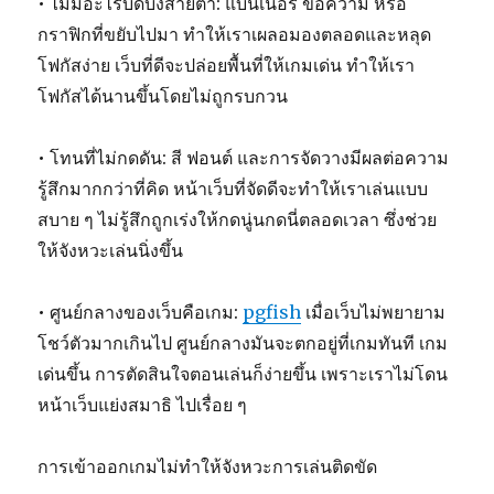
• ไม่มีอะไรบดบังสายตา: แบนเนอร์ ข้อความ หรือ
กราฟิกที่ขยับไปมา ทำให้เราเผลอมองตลอดและหลุด
โฟกัสง่าย เว็บที่ดีจะปล่อยพื้นที่ให้เกมเด่น ทำให้เรา
โฟกัสได้นานขึ้นโดยไม่ถูกรบกวน
• โทนที่ไม่กดดัน: สี ฟอนต์ และการจัดวางมีผลต่อความ
รู้สึกมากกว่าที่คิด หน้าเว็บที่จัดดีจะทำให้เราเล่นแบบ
สบาย ๆ ไม่รู้สึกถูกเร่งให้กดนู่นกดนี่ตลอดเวลา ซึ่งช่วย
ให้จังหวะเล่นนิ่งขึ้น
• ศูนย์กลางของเว็บคือเกม:
pgfish
เมื่อเว็บไม่พยายาม
โชว์ตัวมากเกินไป ศูนย์กลางมันจะตกอยู่ที่เกมทันที เกม
เด่นขึ้น การตัดสินใจตอนเล่นก็ง่ายขึ้น เพราะเราไม่โดน
หน้าเว็บแย่งสมาธิ ไปเรื่อย ๆ
การเข้าออกเกมไม่ทำให้จังหวะการเล่นติดขัด