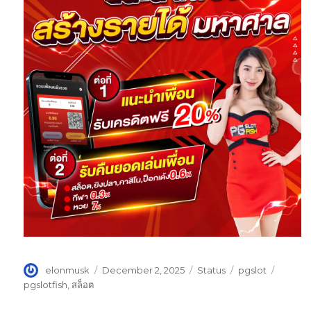
Author
elonmusk
Posted
December 2, 2025
Format
Status
Categories
pgslot
Tags
on
pgslotfish
,
สล็อต