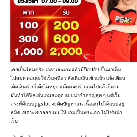
เคยเป็นไหมครับ เวลาเล่นเกมแล้วมีป๊อปอัป ขึ้นมาเต็ม
ไปหมด ผมเคยใช้เว็บหนึ่ง หลังเติมเงินเข้าแล้ว แจ้งเตือน
เติมเงินเข้าก็เด้งไม่หยุด แม้ผมจะเข้าเกมไปแล้วก็ตาม
มันทำให้ฟีลเล่นเกมสะดุด แบบน่ารำคาญสุด ๆ แต่เว็บ
ตรงที่ดีแบบpgslot จะตัดปัญหาแนวนี้ออกไปได้แบบอยู่
หมัด เพราะเขาออกแบบให้ เกมเป็นพระเอก ไม่ใช่หน้า
เว็บ