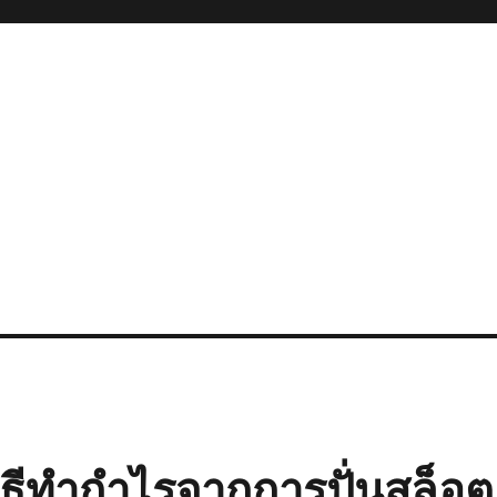
ีทำกำไรจากการปั่นสล็อต