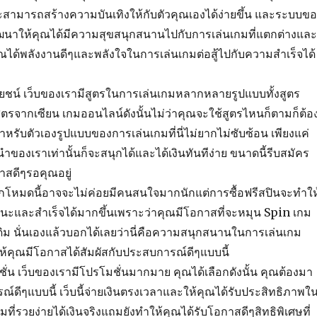
งจะสามารถสร้างความบันเทิงให้กับตัวคุณเองได้ง่ายขึ้น และระบบข
ัฒนาให้คุณได้มีความสุขสนุกสนานไปกับการเล่นเกมที่แตกต่างและ
ให้คุณได้พลังงานดีๆและพลังใจในการเล่นเกมต่อสู้ไปกับความสำเร็จได้
โยชน์ เว็บของเรามีสูตรในการเล่นเกมหลากหลายรูปแบบทั้งสูตร
รจากเซียน เกมออนไลน์ดังนั้นไม่ว่าคุณจะใช้สูตรไหนก็ตามก็ต้อ
หรับตัวเองรูปแบบของการเล่นเกมที่นี่ไม่ยากไม่ซับซ้อน เพียงแค่
งเราเท่านั้นก็จะสนุกได้และได้เงินทันทีง่าย ขนาดนี้รีบสมัคร
าสดีๆรอคุณอยู่
งจากโหมดนี้อาจจะไม่ค่อยมีคนสนใจมากนักแต่การซื้อฟรีสปินจะทำให
ชนะและสำเร็จได้มากขึ้นเพราะว่าคุณมีโอกาสที่จะหมุน Spin เกม
ดิม นั่นเองแล้วบอกได้เลยว่านี่คือความสนุกสนานในการเล่นเกม
ำให้คุณมีโอกาสได้สัมผัสกับประสบการณ์ดีๆแบบนี้
ั่น เว็บของเรามีโปรโมชั่นมากมาย คุณได้เลือกดังนั้น คุณต้องมา
ณ์ดีๆแบบนี้ เว็บนี้จ่ายเงินตรงเวลาและให้คุณได้รับประสิทธิภาพใ
มที่รวยง่ายได้เงินจริงแถมยังทำให้คุณได้รับโอกาสดีๆสิทธิพิเศษที่