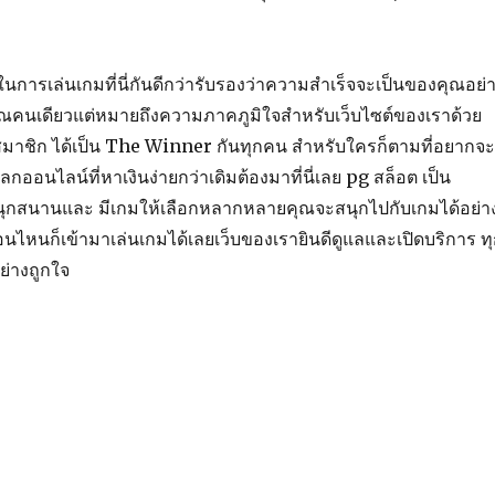
ในการเล่นเกมที่นี่กันดีกว่ารับรองว่าความสำเร็จจะเป็นของคุณอย่
คุณคนเดียวแต่หมายถึงความภาคภูมิใจสำหรับเว็บไซต์ของเราด้วย
มาชิก ได้เป็น The Winner กันทุกคน สำหรับใครก็ตามที่อยากจะ
กออนไลน์ที่หาเงินง่ายกว่าเดิมต้องมาที่นี่เลย pg สล็อต เป็น
มสนุกสนานและ มีเกมให้เลือกหลากหลายคุณจะสนุกไปกับเกมได้อย่า
ตอนไหนก็เข้ามาเล่นเกมได้เลยเว็บของเรายินดีดูแลและเปิดบริการ ท
ย่างถูกใจ