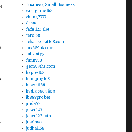
Business, Small Business
อง
cashgame168
chang7777
dr888
fafa 123 slot
faro168
fcharoenkit168.com
ง
fox689ok.com
fullslotpg
funny18
gem99ths.com
happy168
hengjing168
้
huayhit88
hydra888 สล็อต
ib888pro.bet
jinda55
joker123
joker123auto
น
juad888
judhai168