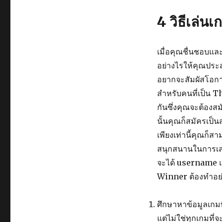
4 วิธีเล่น
เมื่อคุณชื่นชอบแ
อย่างไรให้คุณประ
อยากจะสัมผัสโอกา
สำหรับคนที่เป็น Th
กันซึ่งคุณจะต้องส
นั้นคุณก็สมัครเป็น
เพียงเท่านี้คุณก็ส
สนุกสนานในการเล่น
จะได้ username แล
Winner ต้องทำอย่
ศึกษาหาข้อมูลเกม
แต่ไม่ใช่ทุกเกมที