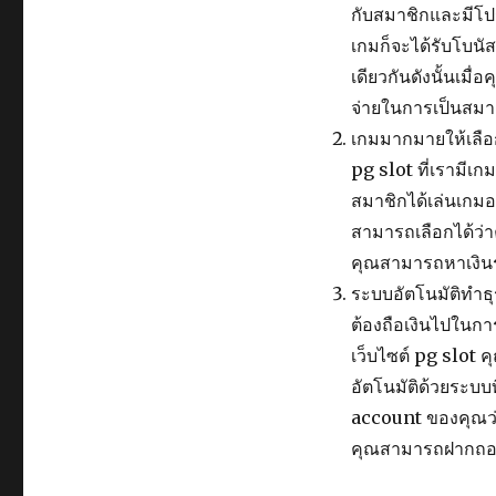
กับสมาชิกและมีโป
เกมก็จะได้รับโบนัส
เดียวกันดังนั้นเมื่
จ่ายในการเป็นสมาชิ
เกมมากมายให้เลือ
pg slot ที่เรามีเก
สมาชิกได้เล่นเกมอ
สามารถเลือกได้ว่า
คุณสามารถหาเงินรา
ระบบอัตโนมัติทำธ
ต้องถือเงินไปในกา
เว็บไซต์ pg slot
อัตโนมัติด้วยระบบ
account ของคุณว่า
คุณสามารถฝากถอนเ