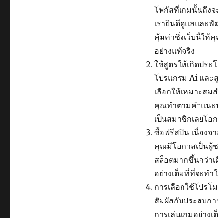
โฟกัสที่เกมนั้นถึ
เรายินดีดูแลและพ
คุ้มค่าซึ่งเว็บนี้
อย่างแท้จริง
ใช้สูตรให้เกิดประ
โปรแกรม Ai และสูต
เลือกให้เหมาะสมสำ
คุณทำตามคำแนะนำขอ
เป็นสมาชิกเลยโอก
ซื้อฟรีสปิน เนื่อ
คุณมีโอกาสเป็นผู้
สล็อตมากขึ้นกว่าเ
อย่างเต็มที่ที่จะท
การเลือกใช้โปรโมช
สัมผัสกับประสบการ
การเล่นเกมอย่างเต็