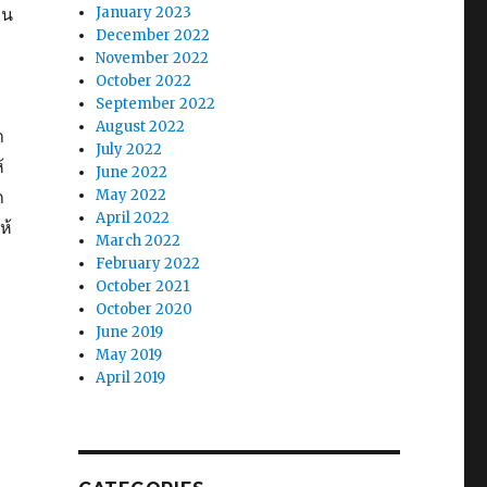
January 2023
่น
December 2022
November 2022
October 2022
September 2022
August 2022
า
July 2022
้
June 2022
May 2022
ก
April 2022
ห้
March 2022
February 2022
October 2021
October 2020
June 2019
May 2019
April 2019