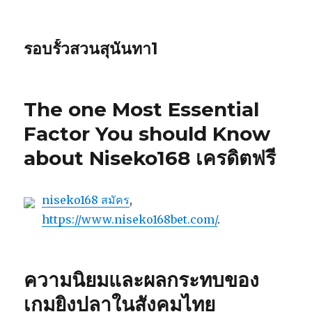
รอบรั้วสวนสุนันทา1
The one Most Essential
Factor You should Know
about Niseko168 เครดิตฟรี
niseko168 สมัคร
,
https://www.niseko168bet.com/
.
ความนิยมและผลกระทบของ
เกมยิงปลาในสังคมไทย