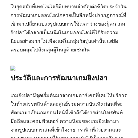
ในยุคสมัยที่เทคโนโลยีมีบทบาทสำคัญต่อชีวิตประจำวัน
การพัฒนาเกมออนไลน์กลายเป็นอีกหนึ่งปรากฏการณ์ที่
เข้ามาเปลี่ยนแปลงรูปแบบการใช้เวลาว่างของผู้คน เกม
ยิงปลาได้กลายเป็นหนึ่งในเกมออนไลน์ที่ได้รับความ
นิยมอย่างมาก ไม่เพียงแค่ในกลุ่มวัยรุ่นเท่านั้น แต่ยัง
ครอบคลุมไปถึงกลุ่มผู้ใหญ่ด้วยเช่นกัน
ประวัติและการพัฒนาเกมยิงปลา
เกมยิงปลามีจุดเริ่มต้นมาจากเกมอาร์เคดที่เคยให้บริการ
ในห้างสรรพสินค้าและศูนย์รวมความบันเทิง ก่อนที่จะ
พัฒนามาเป็นเกมออนไลน์ที่เข้าถึงได้ง่ายผ่านโทรศัพท์
มือถือและคอมพิวเตอร์ ความนิยมของเกมยิงปลามา
จากรูปแบบการเล่นที่เข้าใจง่าย กราฟิกที่สวยงามและ