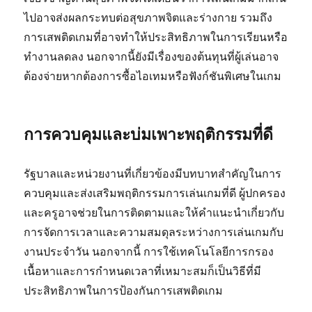
ไปอาจส่งผลกระทบต่อสุขภาพจิตและร่างกาย รวมถึง
การเสพติดเกมที่อาจทำให้ประสิทธิภาพในการเรียนหรือ
ทำงานลดลง นอกจากนี้ยังมีเรื่องของต้นทุนที่ผู้เล่นอาจ
ต้องจ่ายหากต้องการซื้อไอเทมหรือฟังก์ชันพิเศษในเกม
การควบคุมและบ่มเพาะพฤติกรรมที่ดี
รัฐบาลและหน่วยงานที่เกี่ยวข้องมีบทบาทสำคัญในการ
ควบคุมและส่งเสริมพฤติกรรมการเล่นเกมที่ดี ผู้ปกครอง
และครูอาจช่วยในการติดตามและให้คำแนะนำเกี่ยวกับ
การจัดการเวลาและความสมดุลระหว่างการเล่นเกมกับ
งานประจำวัน นอกจากนี้ การใช้เทคโนโลยีการกรอง
เนื้อหาและการกำหนดเวลาที่เหมาะสมก็เป็นวิธีที่มี
ประสิทธิภาพในการป้องกันการเสพติดเกม