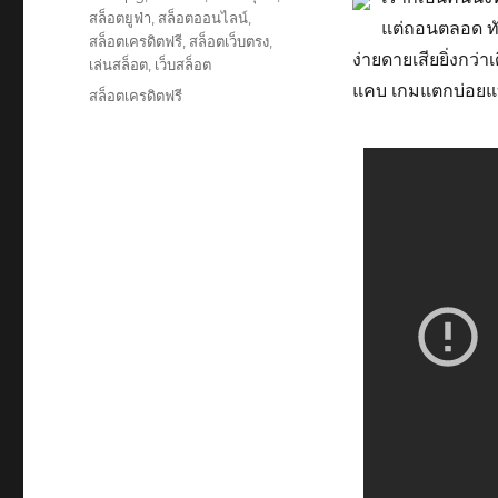
สล็อตยูฟ่า
,
สล็อตออนไลน์
,
แต่ถอนตลอด ทัก
สล็อตเครดิตฟรี
,
สล็อตเว็บตรง
,
ง่ายดายเสียยิ่งกว่
เล่นสล็อต
,
เว็บสล็อต
แคบ เกมแตกบ่อยแ
Tags
สล็อตเครดิตฟรี