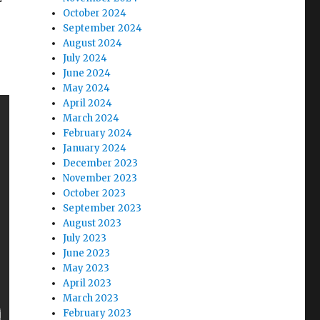
October 2024
September 2024
August 2024
July 2024
June 2024
May 2024
April 2024
March 2024
February 2024
January 2024
December 2023
November 2023
October 2023
September 2023
August 2023
July 2023
June 2023
May 2023
April 2023
March 2023
February 2023