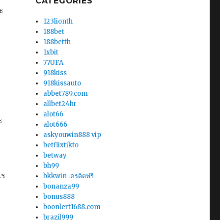
CATEGORIES
ะ
123lionth
188bet
188betth
1xbit
77UFA
918kiss
918kissauto
abbet789.com
allbet24hr
alot66
ะ
alot666
askyouwin888 vip
betflixtikto
betway
bh99
ไร
bkkwin เครดิตฟรี
bonanza99
bonus888
boonlert1688.com
brazil999