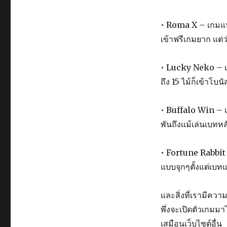
• Roma X – เกมแนว
เข้าฟรีเกมยาก แต่
• Lucky Neko – เก
ถึง 15 ไม้ก็เข้าโบนั
• Buffalo Win – 
พันถึงแม้เล่นเบทหล
• Fortune Rabbit
แบบจุกๆตั้งแต่เบท
และสิ่งที่เรามีควา
พึ่งจะเปิดตัวเกมมาไ
เสมือนเว็บไซต์อื่น