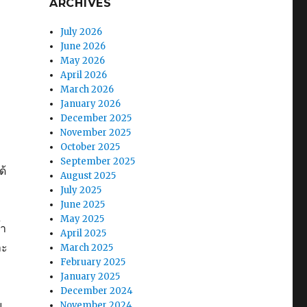
ARCHIVES
July 2026
June 2026
May 2026
April 2026
March 2026
January 2026
December 2025
November 2025
October 2025
September 2025
ด้
August 2025
July 2025
June 2025
May 2025
้ำ
April 2025
ละ
March 2025
February 2025
January 2025
December 2024
บ
November 2024