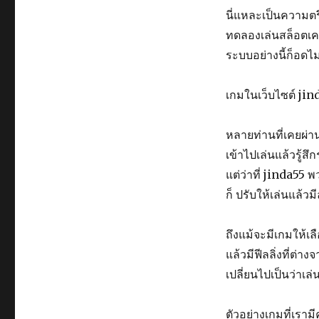
นี่แหละเป็นความตรึ
ทดลองเล่นสล็อตเคร
ระบบอย่างนี้ก็อดไม่
เกมในเว็บไซต์ jind
หลายท่านที่เคยผ่
เข้าไปเล่นแล้วรู้
แต่ว่าที่ jinda55 พ
ก็ ปรับให้เล่นแล้ว
ถึงแม้จะมีเกมให้เล
แล้วมีฟีลลิ่งที่ต่
เปลี่ยนไปเป็นว่าเล่
ตัวอย่างเกมที่เราม