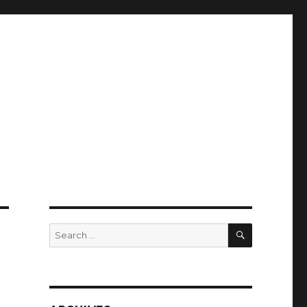
SEARCH
Search
for: