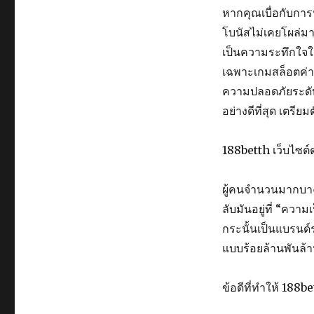
เว็บ
หากคุณเบื่อกับการป
ใหญ่
โบนัสไม่เคยโผล่มา
188betth
webแจก
เป็นความระทึกใจในทุ
หนัก
เฉพาะเกมสล็อตค่า 
เปิด
ความปลอดภัยระดับ
ประสบการณ์
คา
อย่างดีที่สุด เตรี
สิ
โน
188betth เว็บไซต์
ออนไลน์
ครบ
ทุก
ผู้คนจำนวนมากบาง
สไตล์
ลับมันอยู่ที่ “ความ
ทั้ง
สล็อต
กระนั้นเป็นแบรนด์
บา
แบบร้อยล้านพันล้า
คา
ร่า
ยิง
ข้อดีที่ทำให้ 188be
ปลา