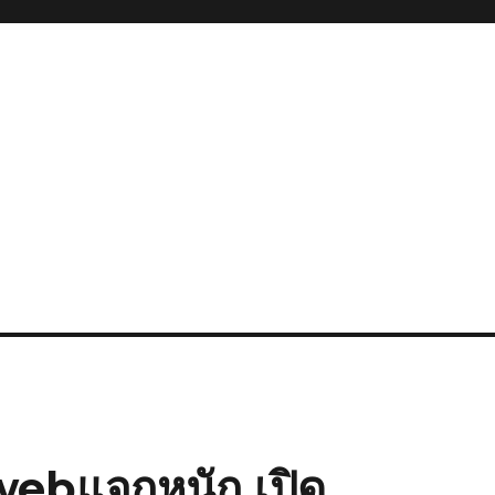
webแจกหนัก เปิด