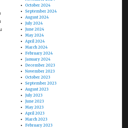
October 2024
September 2024
ง
August 2024
ม
July 2024
บ
June 2024
May 2024
April 2024
March 2024
February 2024
January 2024
December 2023
November 2023
October 2023
September 2023
August 2023
July 2023
June 2023
May 2023
April 2023
March 2023
February 2023