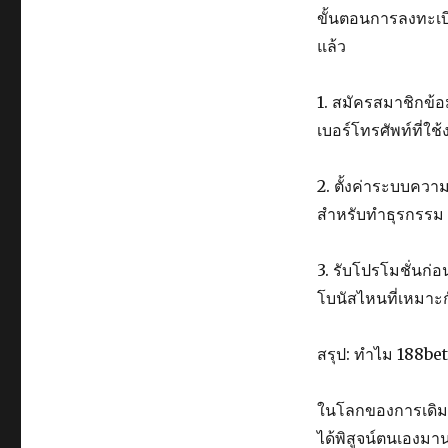
ขั้นตอนการลงทะเบีย
แล้ว
1. สมัครสมาชิกข้อ
เบอร์โทรศัพท์ที่ใ
2. ตั้งค่าระบบควา
สำหรับทำธุรกรรม
3. รับโปรโมชั่นก่อน
โบนัสไหนที่เหมาะก
สรุป: ทำไม 188bet
ในโลกของการเดิมพั
ได้พิสูจน์ตนเองมาน