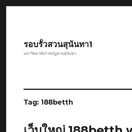
รอบรั้วสวนสุนันทา1
มหาวิทยาลัยราชภัฏสวนสุนันทา
Tag: 188betth
เว็บใหญ่ 188betth 