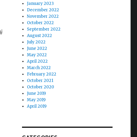
January 2023
December 2022
November 2022
October 2022
September 2022
ญ่
August 2022
July 2022
June 2022
May 2022
April 2022
March 2022
February 2022
October 2021
October 2020
June 2019
May 2019
April 2019