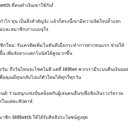
etth ที่คนทำเงินเขาใช้กัน!
กำไร ทุน เป็นสิ่งสำคัญจ้ะ แล้วก็ตรงนี้เขามีความจิตใจปล้ำแจก
ม่และสมาชิกเก่าแบบจุใจ
ชิกใหม่: รับเครดิตเพิ่มในทันทีเมื่อกระทำการฝากหนแรก ช่วยให้
้น เพิ่มจังหวะแตกโบนัสได้สูงมากขึ้น
ยวัน: ถึงวันไหนจะโชคไม่ดี แต่ที่ 188bet พวกเรามีระบบคืนเงินยอ
ื่อคุณมีทุนกลับไปแก้ตัวใหม่ได้ทุกวี่ทุกวัน
ต์: ร่วมสนุกแข่งปั่นสล็อตกับผู้เล่นคนอื่นๆเพื่อชิงเงินรางวัลรวม
ในแต่ละสัปดาห์
มาชิก 188betth ให้ได้รับสิทธิประโยชน์สูงสุด