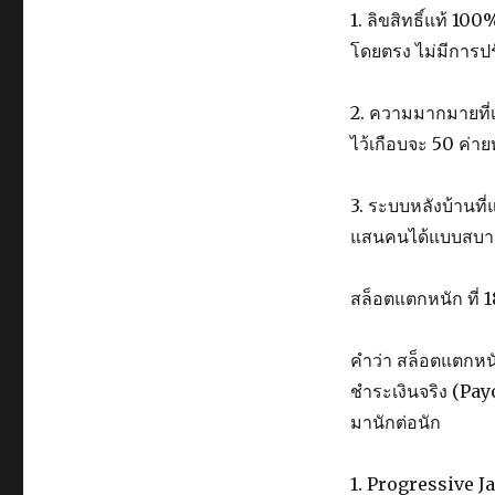
แทง
1. ลิขสิทธิ์แท้ 1
บอล
เครดิต
โดยตรง ไม่มีการป
ฟรี
Top
2. ความมากมายที่เห
91
by
ไว้เกือบจะ 50 ค่าย
Cornelius
188betths.com
3. ระบบหลังบ้านที่
6
พฤษภาคม
แสนคนได้แบบสบา
2026
คา
สล็อตแตกหนัก ที่ 
สิโน
คำว่า สล็อตแตกหนั
ชำระเงินจริง (Payo
มานักต่อนัก
1. Progressive J