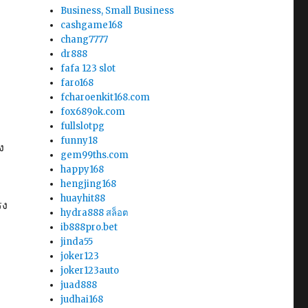
Business, Small Business
cashgame168
chang7777
dr888
fafa 123 slot
faro168
fcharoenkit168.com
fox689ok.com
fullslotpg
funny18
ง
gem99ths.com
happy168
hengjing168
huayhit88
รง
hydra888 สล็อต
ib888pro.bet
jinda55
joker123
joker123auto
juad888
judhai168