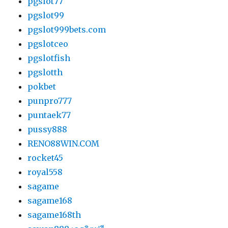
pgslot77
pgslot99
pgslot999bets.com
pgslotceo
pgslotfish
pgslotth
pokbet
punpro777
puntaek77
pussy888
RENO88WIN.COM
rocket45
royal558
sagame
sagame168
sagame168th