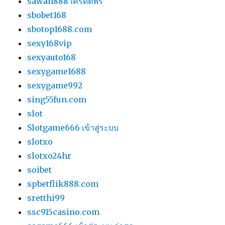
sawan888 เครดิตฟรี
sbobet168
sbotop1688.com
sexy168vip
sexyauto168
sexygame1688
sexygame992
sing55fun.com
slot
Slotgame666 เข้าสู่ระบบ
slotxo
slotxo24hr
soibet
spbetflik888.com
sretthi99
ssc915casino.com