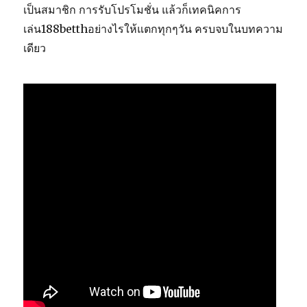
เป็นสมาชิก การรับโปรโมชั่น แล้วก็เทคนิคการ
เล่น188betthอย่างไรให้แตกทุกๆวัน ครบจบในบทความ
เดียว