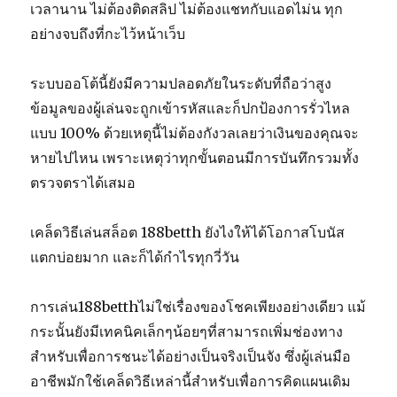
เวลานาน ไม่ต้องติดสลิป ไม่ต้องแชทกับแอดไม่น ทุก
อย่างจบถึงที่กะไว้หน้าเว็บ
ระบบออโต้นี้ยังมีความปลอดภัยในระดับที่ถือว่าสูง
ข้อมูลของผู้เล่นจะถูกเข้ารหัสและก็ปกป้องการรั่วไหล
แบบ 100% ด้วยเหตุนี้ไม่ต้องกังวลเลยว่าเงินของคุณจะ
หายไปไหน เพราะเหตุว่าทุกขั้นตอนมีการบันทึกรวมทั้ง
ตรวจตราได้เสมอ
เคล็ดวิธีเล่นสล็อต 188betth ยังไงให้ได้โอกาสโบนัส
แตกบ่อยมาก และก็ได้กำไรทุกวี่วัน
การเล่น188betthไม่ใช่เรื่องของโชคเพียงอย่างเดียว แม้
กระนั้นยังมีเทคนิคเล็กๆน้อยๆที่สามารถเพิ่มช่องทาง
สำหรับเพื่อการชนะได้อย่างเป็นจริงเป็นจัง ซึ่งผู้เล่นมือ
อาชีพมักใช้เคล็ดวิธีเหล่านี้สำหรับเพื่อการคิดแผนเดิม