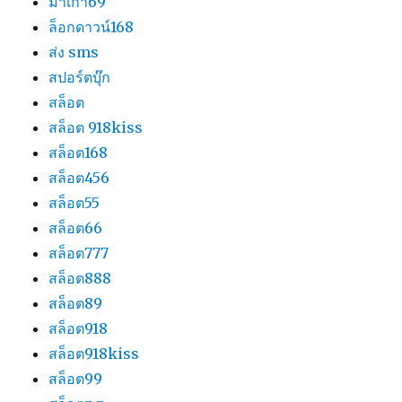
มาเก๊า69
ล็อกดาวน์168
ส่ง sms
สปอร์ตบุ๊ก
สล็อต
สล็อต 918kiss
สล็อต168
สล็อต456
สล็อต55
สล็อต66
สล็อต777
สล็อต888
สล็อต89
สล็อต918
สล็อต918kiss
สล็อต99