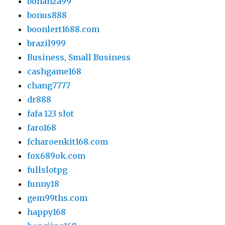
bonanza99
bonus888
boonlert1688.com
brazil999
Business, Small Business
cashgame168
chang7777
dr888
fafa 123 slot
faro168
fcharoenkit168.com
fox689ok.com
fullslotpg
funny18
gem99ths.com
happy168