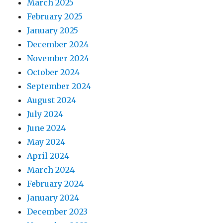
March 2025
February 2025
January 2025
December 2024
November 2024
October 2024
September 2024
August 2024
July 2024
June 2024
May 2024
April 2024
March 2024
February 2024
January 2024
December 2023