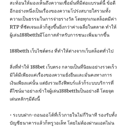
สะท้อนให้มองเห็นถึงความเชื่อมั่นที่มีต่อแบรนด์นี้ ข้อดี
อีกอย่างหนึ่งเป็นเรื่องของความโปร่งสบายใสรวมทั้ง
ความเป็นธรรมในการจ่ายรางวัล โดยทุกเกมสล็อตมีค่า
RTP ที่ชัดเจนแล้วก็สูงขึ้นยิ่งกว่าค่าเฉลี่ยในตลาด ทำให้
ผู้เล่น188betthมีโอกาสสำหรับการชนะเพิ่มมากขึ้น
188betth เว็บไซต์ตรง ที่ทำให้ต่างจากเว็บสล็อตทั่วไป
สิ่งที่ทำให้ 188bet เว็บตรง กลายเป็นที่นิยมอย่างรวดเร็ว
มิได้มีเพียงแค่เรื่องของความยั่งยืนและมั่นคงทางการ
เงินเพียงแค่นั้น แต่ยังรวมถึงฟีพบร์แล้วก็ระบบบริการที่
ดีไซน์มาอย่างเข้าใจผู้เล่น188betthเป็นอย่างดี โดยจุด
เด่นหลักๆมีดังนี้
• ระบบฝาก-ถอนออโต้ที่เร็วภายในไม่กี่วินาที รองรับทั้ง
บัญชีธนาคารแล้วก็ทรูวอเล็ท โดยไม่ต้องผ่านแอดไม่น