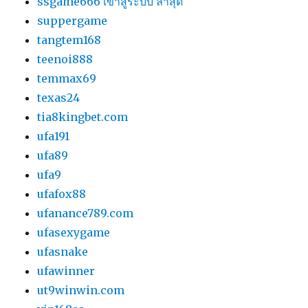
ssgame666 เข้าสู่ระบบ ล่าสุด
suppergame
tangtem168
teenoi888
temmax69
texas24
tia8kingbet.com
ufa191
ufa89
ufa9
ufafox88
ufanance789.com
ufasexygame
ufasnake
ufawinner
ut9winwin.com