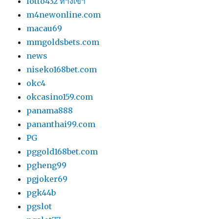
lotto432 ทางเข้า
m4newonline.com
macau69
mmgoldsbets.com
news
niseko168bet.com
okc4
okcasino159.com
panama888
pananthai99.com
PG
pggold168bet.com
pgheng99
pgjoker69
pgk44b
pgslot