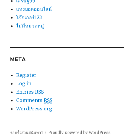
เศรษฐี99
แทงบอลออนไลน์
โจ๊กเกอร์123
ไม่มีหมวดหมู่
META
Register
Log in
Entries
RSS
Comments
RSS
WordPress.org
รอบรั้วสวนสุนันทา1
Proudly powered by WordPress