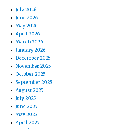
July 2026
June 2026
May 2026
April 2026
March 2026
January 2026
December 2025
November 2025
October 2025
September 2025
August 2025
July 2025
June 2025
May 2025
April 2025